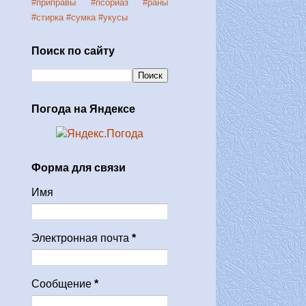
#приправы
#псориаз
#раны
#стирка
#сумка
#укусы
Поиск по сайту
Погода на Яндексе
Форма для связи
Имя
Электронная почта
*
Сообщение
*