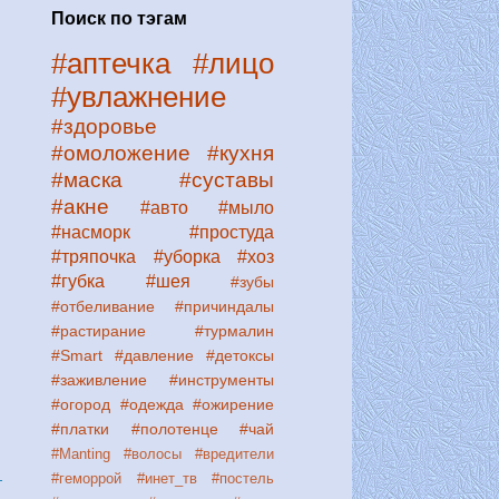
Поиск по тэгам
#аптечка
#лицо
#увлажнение
#здоровье
#омоложение
#кухня
#маска
#суставы
#акне
#авто
#мыло
#насморк
#простуда
#тряпочка
#уборка
#хоз
#губка
#шея
#зубы
#отбеливание
#причиндалы
#растирание
#турмалин
#Smart
#давление
#детоксы
#заживление
#инструменты
#огород
#одежда
#ожирение
#платки
#полотенце
#чай
#Manting
#волосы
#вредители
#геморрой
#инет_тв
#постель