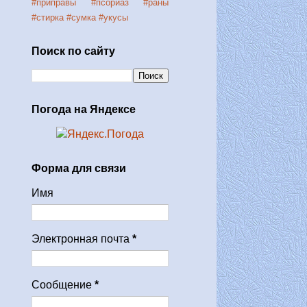
#приправы
#псориаз
#раны
#стирка
#сумка
#укусы
Поиск по сайту
Погода на Яндексе
Форма для связи
Имя
Электронная почта
*
Сообщение
*