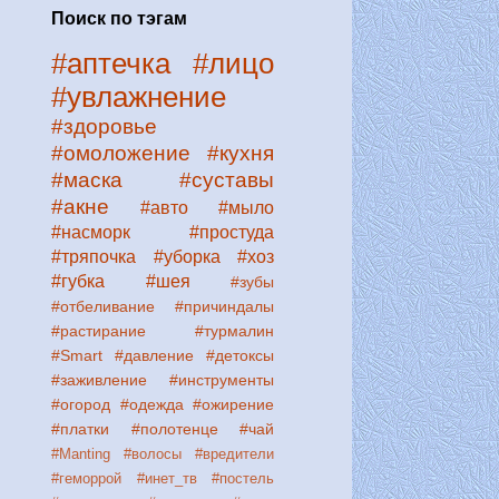
Поиск по тэгам
#аптечка
#лицо
#увлажнение
#здоровье
#омоложение
#кухня
#маска
#суставы
#акне
#авто
#мыло
#насморк
#простуда
#тряпочка
#уборка
#хоз
#губка
#шея
#зубы
#отбеливание
#причиндалы
#растирание
#турмалин
#Smart
#давление
#детоксы
#заживление
#инструменты
#огород
#одежда
#ожирение
#платки
#полотенце
#чай
#Manting
#волосы
#вредители
#геморрой
#инет_тв
#постель